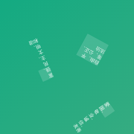
和
谐
明
、
正
治
文
自
由
、
平
等
、
公
法
主
民
强
富
、
、
、
爱
、
、
、
国
敬
业
诚
信
友
善