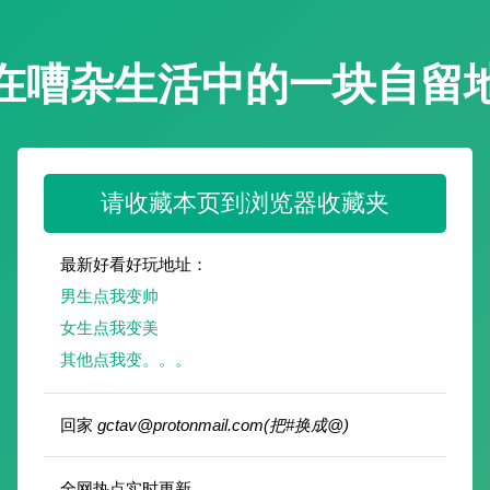
在嘈杂生活中的一块自留
请收藏本页到浏览器收藏夹
最新好看好玩地址：
男生点我变帅
女生点我变美
其他点我变。。。
回家
gctav@protonmail.com
(把#换成@)
全网热点实时更新